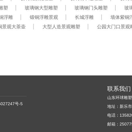
雕塑
玻璃钢大型雕塑
玻璃钢门头雕塑
玻
铜浮雕
锻铜浮雕景观
长城浮雕
墙体紫铜
铜景观大茶壶
大型人造景观雕塑
公园大门口景观
联系我们
山东环球雕
027247号-5
地址：新乐市
电话：135820
邮箱：250775