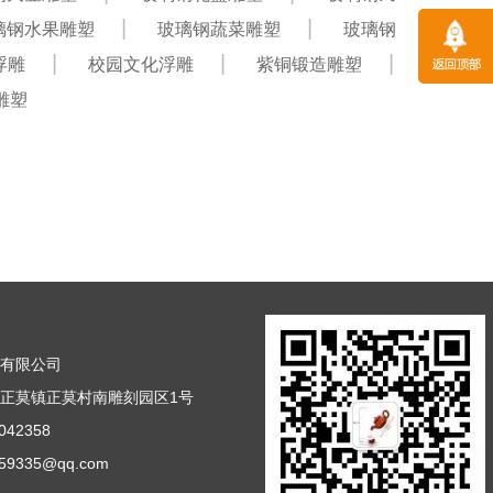
璃钢水果雕塑
玻璃钢蔬菜雕塑
玻璃钢
浮雕
校园文化浮雕
紫铜锻造雕塑
雕塑
塑有限公司
正莫镇正莫村南雕刻园区1号
42358
9335@qq.com