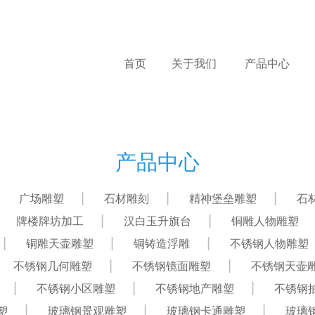
首页
关于我们
产品中心
产品中心
广场雕塑
石材雕刻
精神堡垒雕塑
石
牌楼牌坊加工
汉白玉升旗台
铜雕人物雕塑
铜雕天壶雕塑
铜铸造浮雕
不锈钢人物雕塑
不锈钢几何雕塑
不锈钢镜面雕塑
不锈钢天壶
不锈钢小区雕塑
不锈钢地产雕塑
不锈钢
塑
玻璃钢景观雕塑
玻璃钢卡通雕塑
玻璃