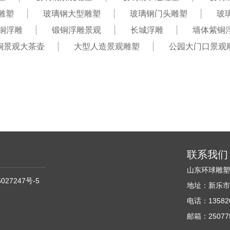
雕塑
玻璃钢大型雕塑
玻璃钢门头雕塑
玻
铜浮雕
锻铜浮雕景观
长城浮雕
墙体紫铜
铜景观大茶壶
大型人造景观雕塑
公园大门口景观
联系我们
山东环球雕
027247号-5
地址：新乐市
电话：135820
邮箱：250775