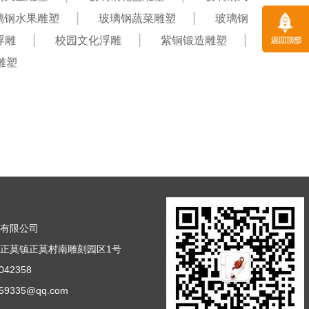
璃钢水果雕塑
玻璃钢蔬菜雕塑
玻璃钢
浮雕
校园文化浮雕
紫铜锻造雕塑
雕塑
塑有限公司
正莫镇正莫村南雕刻园区1号
42358
9335@qq.com