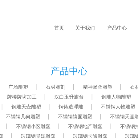
首页
关于我们
产品中心
产品中心
广场雕塑
石材雕刻
精神堡垒雕塑
石
牌楼牌坊加工
汉白玉升旗台
铜雕人物雕塑
铜雕天壶雕塑
铜铸造浮雕
不锈钢人物雕塑
不锈钢几何雕塑
不锈钢镜面雕塑
不锈钢天壶
不锈钢小区雕塑
不锈钢地产雕塑
不锈钢
塑
玻璃钢景观雕塑
玻璃钢卡通雕塑
玻璃