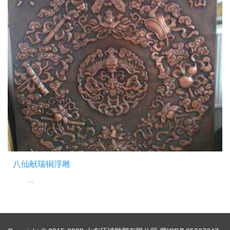
八仙献瑞铜浮雕
...