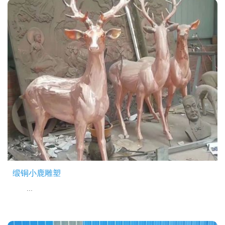
缎铜小鹿雕塑
...