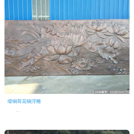
缎铜荷花铜浮雕
...