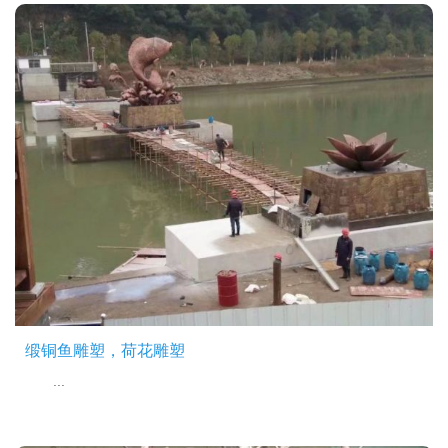
缎铜鱼雕塑，荷花雕塑
...